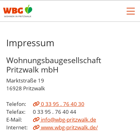
Impressum
Wohnungsbaugesellschaft
Pritzwalk mbH
Marktstraße 19
16928
Pritzwalk
Telefon:
0 33 95 . 76 40 30
Telefax:
0 33 95 . 76 40 44
E-Mail:
info@wbg-pritzwalk.de
Internet:
www.wbg-pritzwalk.de/